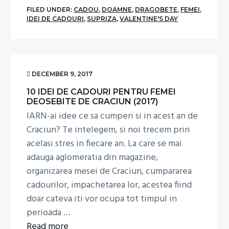
10
FILED UNDER:
CADOU
,
DOAMNE
,
DRAGOBETE
,
FEMEI
,
Idei
IDEI DE CADOURI
,
SUPRIZA
,
VALENTINE'S DAY
de
Cadouri
pentru
Femei
DECEMBER 9, 2017
de
10 IDEI DE CADOURI PENTRU FEMEI
Valentine’s
DEOSEBITE DE CRACIUN (2017)
IARN-ai idee ce sa cumperi si in acest an de
Day
Craciun? Te intelegem, si noi trecem prin
(2018)
acelasi stres in fiecare an. La care se mai
adauga aglomeratia din magazine,
organizarea mesei de Craciun, cumpararea
cadourilor, impachetarea lor, acestea fiind
doar cateva iti vor ocupa tot timpul in
perioada …
about
Read more