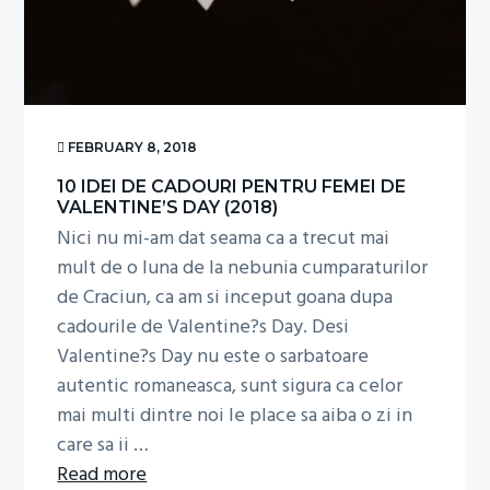
g
a
t
i
o
FEBRUARY 8, 2018
n
10 IDEI DE CADOURI PENTRU FEMEI DE
VALENTINE’S DAY (2018)
Nici nu mi-am dat seama ca a trecut mai
mult de o luna de la nebunia cumparaturilor
de Craciun, ca am si inceput goana dupa
cadourile de Valentine?s Day. Desi
Valentine?s Day nu este o sarbatoare
autentic romaneasca, sunt sigura ca celor
mai multi dintre noi le place sa aiba o zi in
care sa ii …
about
Read more